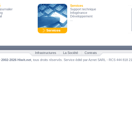
é
Services
ournalier
Support technique
ng
Infogérance
il
Développement
...
Infrastructures
La Société
Contrats
©
2002-2026 Hiwit.net
, tous droits réservés. Service édité par Aznet SARL - RCS 444 818 2