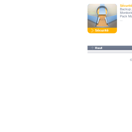
Sécurit
Backup j
Monitori
Pack Ma
...