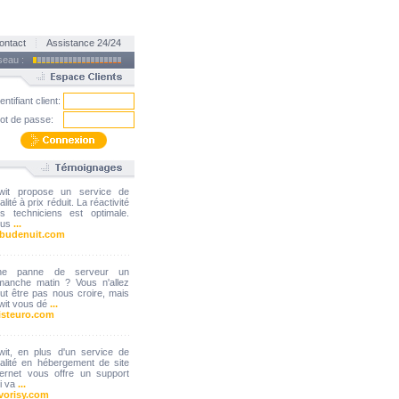
ontact
Assistance 24/24
éseau :
entifiant client:
ot de passe:
wit propose un service de
alité à prix réduit. La réactivité
s techniciens est optimale.
ous
...
ibudenuit.com
ne panne de serveur un
manche matin ? Vous n'allez
ut être pas nous croire, mais
wit vous dé
...
isteuro.com
wit, en plus d'un service de
alité en hébergement de site
ternet vous offre un support
i va
...
vorisy.com