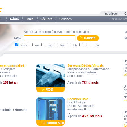
Inscription
C
S
Dédié
Baie
Sécurité
Services
Utilisation r
Vérifier la disponibilité de votre nom de domaine !
Id
www.
M
.com
.net
.org
.info
.biz
.fr
.be
Hi
qu
ement mutualisé
Serveurs Dédiés Virtuels
de
s / Antispam
Independance et Performance
V
lisateurs
Ressources Dédiées
tr
administration
Acces root
...
 de
15€ ht/ an
A partir de
7€ ht/ mois
U
di
pe
Hi
Location Baie
m
Burst 1 Gbps
Double Alimentation
installation offerte
s dédiés / Housing
Hi
...
qu
A partir de
450€ ht/ mois
in
qu
fa