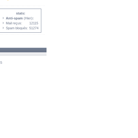
stats:
Anti-spam
(Hier)
:
Mail reçus:
12115
Spam bloqués:
51274
15