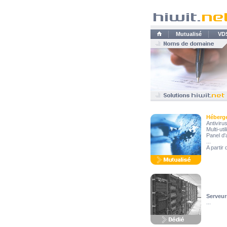
Mutualisé
VD
Héberg
Antiviru
Multi-uti
Panel d'
...
A partir
Serveur
...