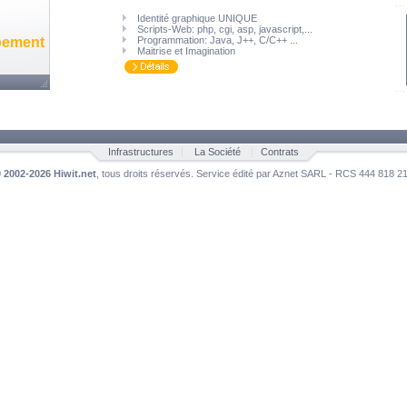
Identité graphique UNIQUE
Scripts-Web: php, cgi, asp, javascript,...
pement
Programmation: Java, J++, C/C++ ...
Maitrise et Imagination
Infrastructures
La Société
Contrats
©
2002-2026 Hiwit.net
, tous droits réservés. Service édité par Aznet SARL - RCS 444 818 2