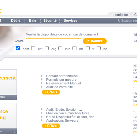
Inscription
C
S
Dédié
Baie
Sécurité
Services
Utilisation r
Vérifier la disponibilité de votre nom de domaine !
Id
www.
M
.com
.net
.org
.info
.biz
.fr
.be
H
r
tr
Contact personnalisé
La
cement
Formule sur mesure
c
Referencement Manuel
Audit de votre site
H
rnet
se
be
ba
Audit, Etude, Solution, ...
ance
Mise en place d'architectures
ing
Haute Disponibilitée: cluster, filer, ...
L
Applications Serveurs
re
so
de
..
re