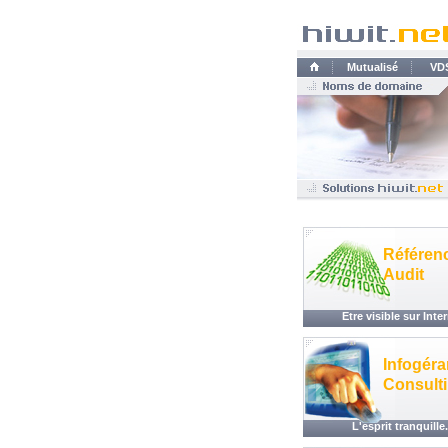
Mutualisé
VD
Référen
Audit
Etre visible sur Inte
Infogér
Consult
L'esprit tranquille.