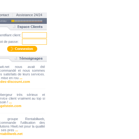
ontact
Assistance 24/24
éseau :
entifiant client:
ot de passe:
Iwit.net nous avait été
ecommandé et nous sommes
ès satisfaits de leurs services.
 mise en rou
...
odes-discount.com
ébergeur très sérieux et
rvice client vraiment au top si
soin !
...
gelstein.com
e groupe Rentabiliweb,
commande l'utilisation des
lutions Hiwit.net pour la qualité
 ses pres
...
ntabiliweb.net