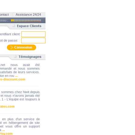
ontact
Assistance 24/24
éseau :
entifiant client:
ot de passe:
it.net nous avait été
ommandé et nous sommes
satisfaits de leurs services.
ise en rou
...
s-discount.com
 sommes chez hiwit depuis
 et nous n'avons jamais été
 1 - L'équipe est toujours à
rates.com
t, en plus d'un service de
ité en hébergement de site
rnet vous offre un support
va
...
risy.com