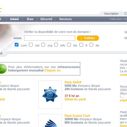
Inscription
C
S
Dédié
Baie
Sécurité
Services
Utilisation r
Vérifier la disponibilité de votre nom de domaine !
Id
www.
M
.com
.net
.org
.info
.biz
.fr
.be
HIw
rec
Pour plus d'informations sur nos
infrastructures
très 
hebergement mutualisé
Cliquez ici
.
La m
code
e
Pack Shérif
espace disque
5000 Mo
d'espace disque
Nous
is
de Bande passante
200 Go/mois
de Bande passante
2005
déçu.
37 € ht/ an
l
...
pack
Détail du pack
zepi
Hiwi
qual
n
Pack Grand Chef
inte
'espace disque
20000 Mo
d'espace disque
qui 
is
de Bande passante
800 Go/mois
de Bande passante
favo