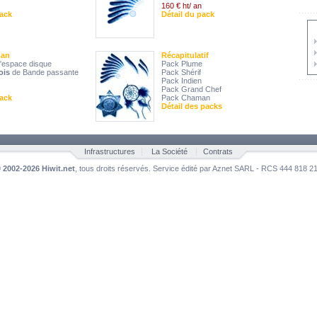
160 € ht/ an
pack
Détail du pack
man
Récapitulatif
'espace disque
Pack Plume
ois
de Bande passante
Pack Shérif
Pack Indien
Pack Grand Chef
pack
Pack Chaman
Détail des packs
Infrastructures
La Société
Contrats
©
2002-2026 Hiwit.net
, tous droits réservés. Service édité par Aznet SARL - RCS 444 818 2