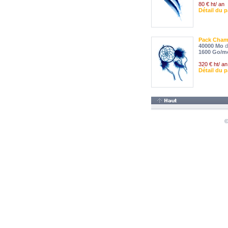
80 € ht/ an
Détail du 
Pack Cha
40000 Mo
d
1600 Go/m
320 € ht/ an
Détail du 