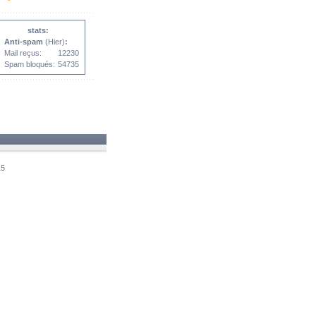
stats:
Anti-spam
(Hier)
:
Mail reçus:
12230
Spam bloqués:
54735
15