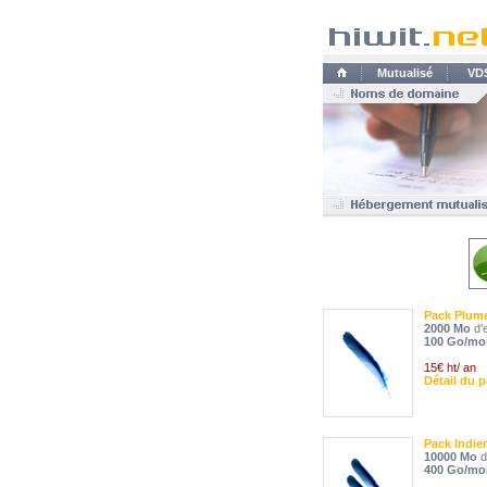
Mutualisé
VD
Pack Plum
2000 Mo
d'
100 Go/mo
15€ ht/ an
Détail du 
Pack Indie
10000 Mo
d
400 Go/mo