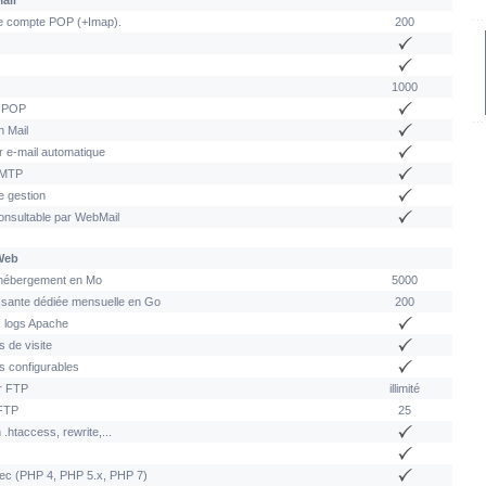
ail
 compte POP (+Imap).
200
1000
r POP
n Mail
 e-mail automatique
SMTP
e gestion
onsultable par WebMail
Web
hébergement en Mo
5000
sante dédiée mensuelle en Go
200
 logs Apache
s de visite
es configurables
ur FTP
illimité
FTP
25
 .htaccess, rewrite,...
c (PHP 4, PHP 5.x, PHP 7)