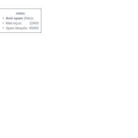
stats:
Anti-spam
(Hier)
:
Mail reçus:
12409
Spam bloqués:
65065