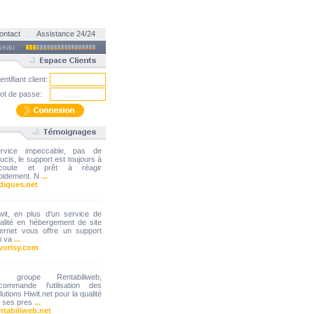
ontact
Assistance 24/24
éseau :
entifiant client:
ot de passe:
ervice impeccable, pas de
ucis, le support est toujours à
'écoute et prêt à réagir
pidement. N
...
diques.net
wit, en plus d'un service de
alité en hébergement de site
ternet vous offre un support
i va
...
vorisy.com
e groupe Rentabiliweb,
commande l'utilisation des
lutions Hiwit.net pour la qualité
 ses pres
...
ntabiliweb.net