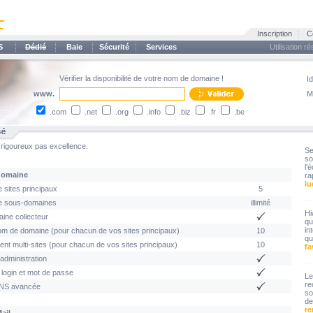
Inscription
C
S
Dédié
Baie
Sécurité
Services
Utilisation r
Vérifier la disponibilité de votre nom de domaine !
Id
www.
M
.com
.net
.org
.info
.biz
.fr
.be
t rigoureux pas excellence.
S
so
l
domaine
ra
lu
 sites principaux
5
e sous-domaines
illimité
Hi
ine collecteur
qu
in
om de domaine (pour chacun de vos sites principaux)
10
qu
t multi-sites (pour chacun de vos sites principaux)
10
fa
administration
login et mot de passe
L
re
DNS avancée
so
de
re