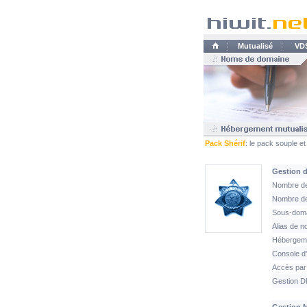
Mutualisé
VD
Pack Shérif
: le pack souple e
Gestion 
Nombre de
Nombre d
Sous-doma
Alias de n
Hébergemen
Console d'
Accès par 
Gestion 