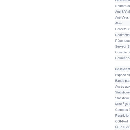
Gestion M
Nombre de
Anti-SPAM
Anti-Virus
Alias
Collecteu
Redirectio
Répondeur
Serveur 
Console d
Courrier c
Gestion 
Espace d'
Bande pas
Accès aux
Statistique
Statistiqu
Mise à jo
Comptes 
Restriction
CGI-Perl
PHP-suexe