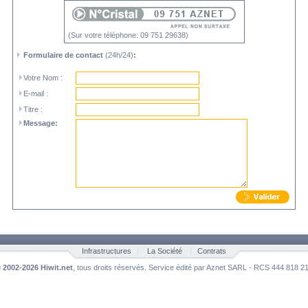
(Sur votre téléphone: 09 751 29638)
Formulaire de contact
(24h/24)
:
Votre Nom :
E-mail :
Titre :
Message:
Infrastructures
La Société
Contrats
©
2002-2026 Hiwit.net
, tous droits réservés. Service édité par Aznet SARL - RCS 444 818 2