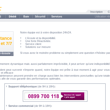
Inscription
C
S
Dédié
Baie
Sécurité
Services
Utilisation r
Notre équipe est à votre disposition 24h/24.
stance
L'écoute et la disponibilité.
Une forte Réactivitée.
 et 7/7
Service client
Solutions sur mesure
Si vous avez le moindre probleme ou simplement une question n'hésitez pas
re écoute
mement dynamique mais aussi parfaitement imprévisible, il peut arriver qu'une indisponibilité
ident peut survenir n'importe quand, notre équipe est prête à tout moment à agir pour vous
 et efficace
intenance peuvent prendre en charge aussi bien les interventions ponctuelles qu'une totale
ns afin de vous garantir des performances optimales.
Support téléphonique
(de 9H à 18H)
:
Service commercial
(de 9H à 18H)
: