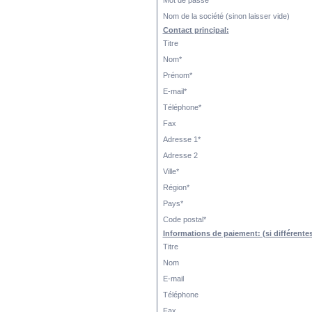
Mot de passe*
Nom de la société (sinon laisser vide)
Contact principal:
Titre
Nom*
Prénom*
E-mail*
Téléphone*
Fax
Adresse 1*
Adresse 2
Ville*
Région*
Pays*
Code postal*
Informations de paiement: (si différentes
Titre
Nom
E-mail
Téléphone
Fax