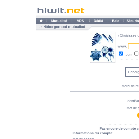
Mutualisé
VDS
Dédié
Baie
Sécurit
Choisissez 
www.
.com
Heberg
Merci de re
Identifia
Mot de 
Pas encore de compte cli
Informations du compte: